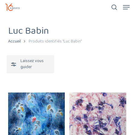
Men
Skip
search
to
Close
Close
main
Filters
Luc Babin
Menu
content
Accueil
Produits identifiés “Luc Babin”
Laissez vous
guider