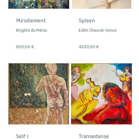
Miroitement
Spleen
Brigitte du Mérac
Edith Chauvet-Simon
600,00
€
4200,00
€
Self I
Transedanse