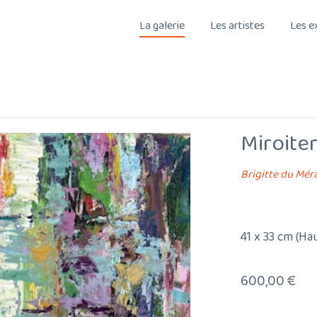
La galerie
Les artistes
Les e
Miroite
Brigitte du Mér
41 x 33 cm (Ha
600,00
€