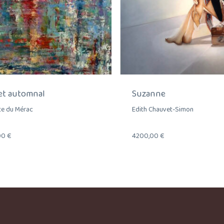
et automnal
Suzanne
tte du Mérac
Edith Chauvet-Simon
00
€
4200,00
€