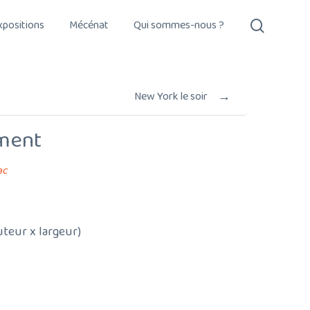
search
xpositions
Mécénat
Qui sommes-nous ?
→
New York le soir
ment
ac
uteur x largeur)