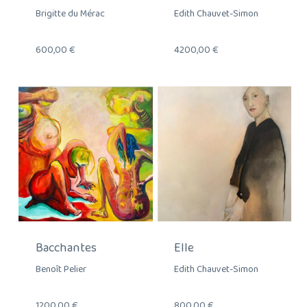
Brigitte du Mérac
Edith Chauvet-Simon
600,00
€
4200,00
€
Bacchantes
Elle
Benoît Pelier
Edith Chauvet-Simon
1200,00
€
800,00
€