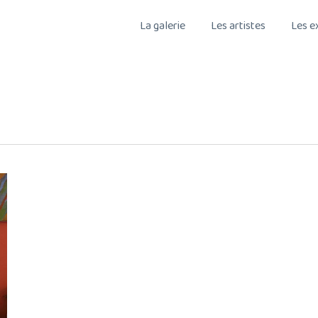
La galerie
Les artistes
Les e