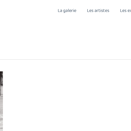
La galerie
Les artistes
Les e