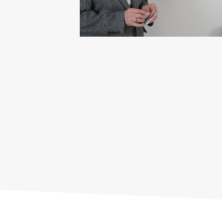
Hit enter to search or ESC to close