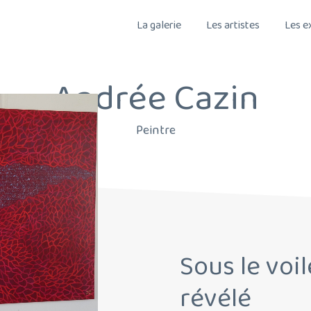
La galerie
Les artistes
Les e
Andrée Cazin
Peintre
Sous le voil
révélé