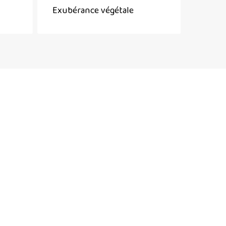
Exubérance végétale
L’effe
végétale
printemps