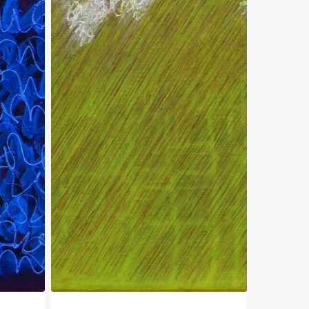
Exubérance
L’effet