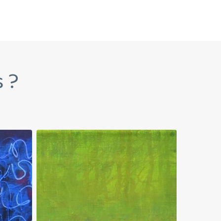
s ?
Exubérance
L’effet
végétale
printemps