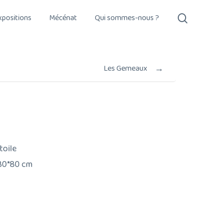
search
xpositions
Mécénat
Qui sommes-nous ?
→
Les Gemeaux
toile
 80*80 cm