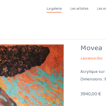
La galerie
Les artistes
Les e
Movea
Laurence Duc
Acrylique sur 
Dimensions :
3940,00
€