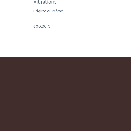
Vibrations
Brigitte du Mérac
600,00
€