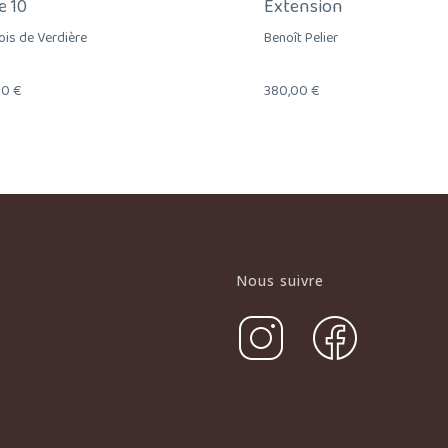
e 10
Extension
ois de Verdière
Benoît Pelier
00
€
380,00
€
Nous suivre