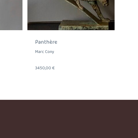
Panthère
Marc Cony
3450,00
€