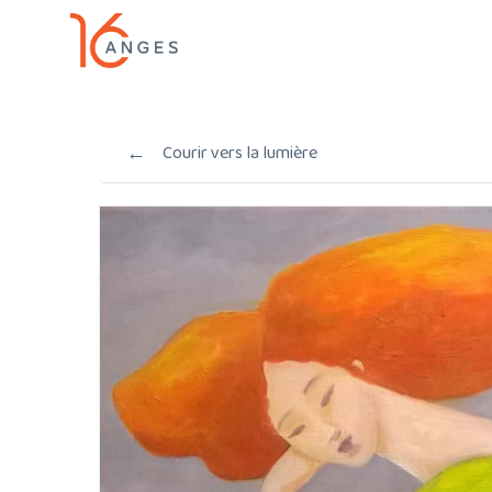
Skip
to
main
content
←
Courir vers la lumière