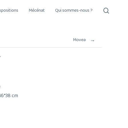
search
xpositions
Mécénat
Qui sommes-nous ?
→
Movea
r
e
46*38 cm