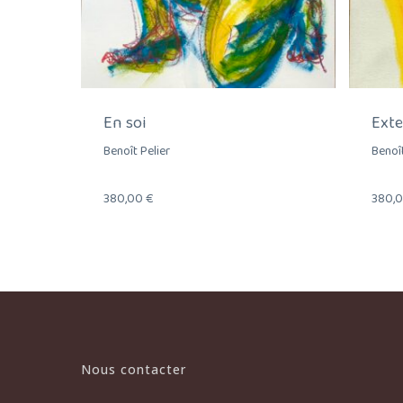
En soi
Ext
Benoît Pelier
Benoît
380,00
€
380,
Nous contacter