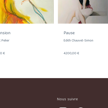
ension
Pause
 Pelier
Edith Chauvet-Simon
00
€
4200,00
€
Nous suivre