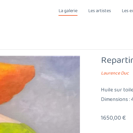
La galerie
Les artistes
Les e
Reparti
Laurence Duc
Huile sur toil
Dimensions : 
1650,00
€