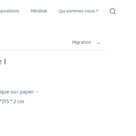
search
xpositions
Mécénat
Qui sommes-nous ?
→
Migration
 I
ique sur papier –
215 * 2 cm