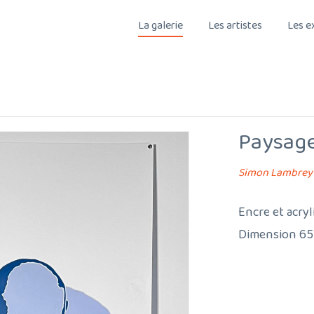
La galerie
Les artistes
Les e
Paysage
Simon Lambrey
Encre et acryl
Dimension 65*